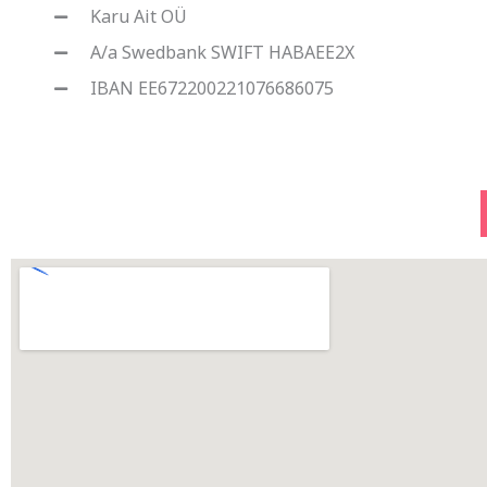
Karu Ait OÜ
A/a Swedbank SWIFT HABAEE2X
IBAN EE672200221076686075