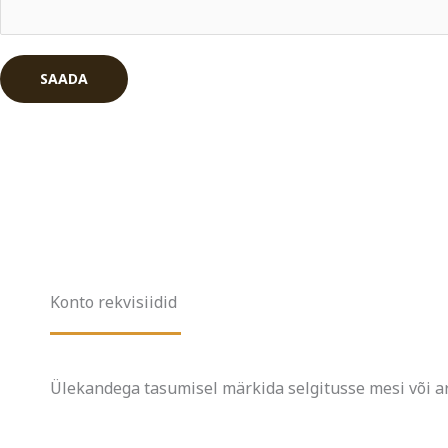
d
e
*
SAADA
Konto rekvisiidid
Ülekandega tasumisel märkida selgitusse mesi või 