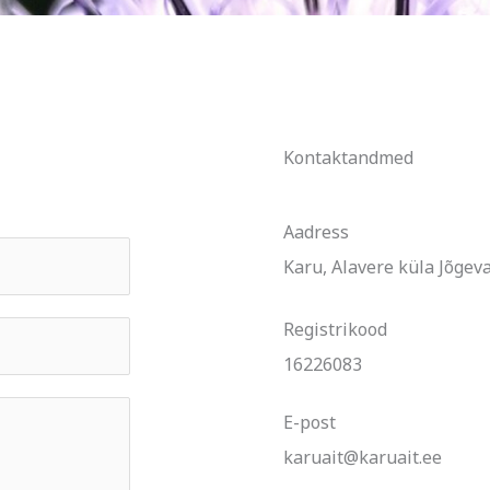
Kontaktandmed
Aadress​
Karu, Alavere küla Jõgev
Registrikood
16226083
E-post
karuait@karuait.ee